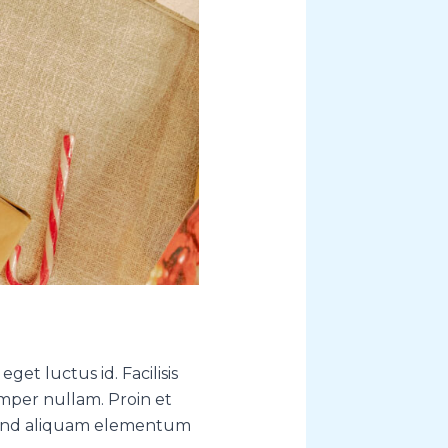
get luctus id. Facilisis
mper nullam. Proin et
ifend aliquam elementum